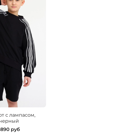
т с лампасом,
черный
3890 руб