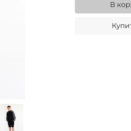
В кор
Купит