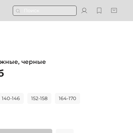
ажные, черные
б
140-146
152-158
164-170