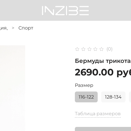
ия,
Спорт
(0)
Бермуды трикот
2690.00 ру
Размер
116-122
128-134
Таблица размеров