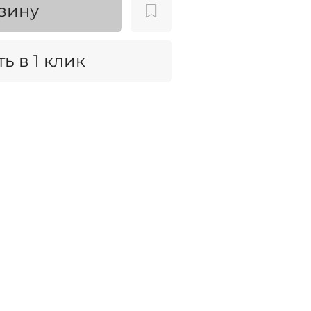
зину
ь в 1 клик