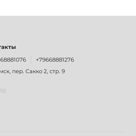
такты
668881076
+79668881276
омск, пер. Сакко 2, стр. 9