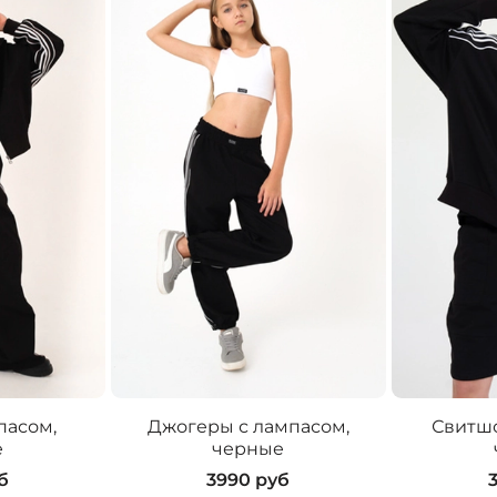
пасом,
Джогеры с лампасом,
Свитшо
е
черные
б
3990 руб