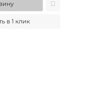
зину
ь в 1 клик