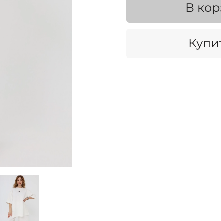
В кор
Купит