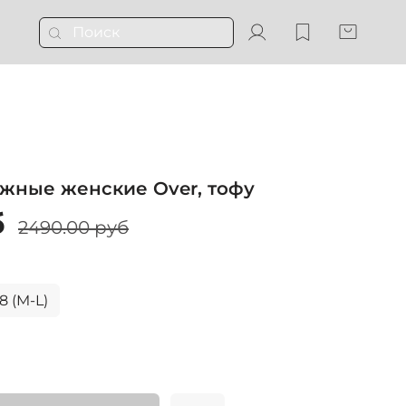
жные женские Over, тофу
б
2490.00 руб
8 (M-L)