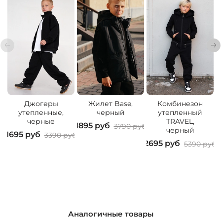
Джогеры
Жилет Base,
Комбинезон
утепленные,
черный
утепленный
черные
TRAVEL,
1895 руб
3790 руб
черный
1695 руб
3390 руб
2695 руб
3
5390 руб
Аналогичные товары