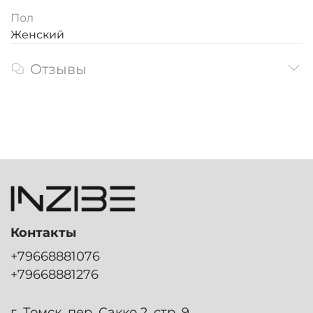
Пол
Женский
Отзывы
Контакты
+79668881076
+79668881276
г. Томск, пер. Сакко 2, стр. 9