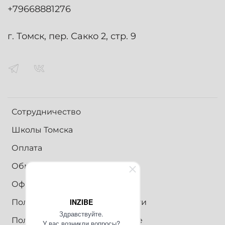
+79668881276
г. Томск, пер. Сакко 2, стр. 9
Сотрудничество
Школы Томска
Оплата
Обмен и возврат
Оферта
INZIBE
Политика конфиденциальности
Здравствуйте.
Пользовательское соглашение
У вас возникли вопросы?