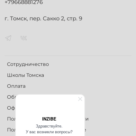
+79668881276
г. Томск, пер. Сакко 2, стр. 9
Сотрудничество
Школы Томска
Оплата
Обмен и возврат
Оферта
INZIBE
Политика конфиденциальности
Здравствуйте.
Пользовательское соглашение
У вас возникли вопросы?