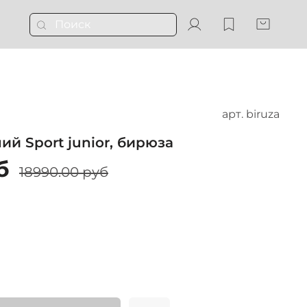
арт.
biruza
й Sport junior, бирюза
б
18990.00 руб