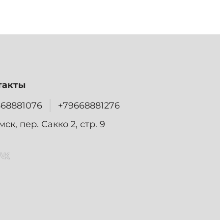
такты
668881076
+79668881276
омск, пер. Сакко 2, стр. 9