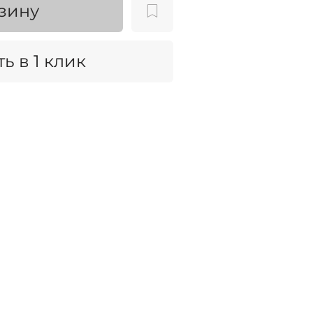
зину
ь в 1 клик