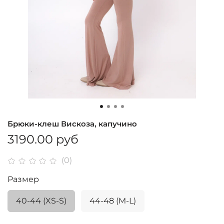
Брюки-клеш Вискоза, капучино
3190.00 руб
(0)
Размер
40-44 (XS-S)
44-48 (M-L)