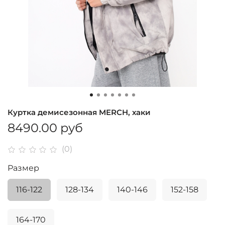
Куртка демисезонная MERCH, хаки
8490.00 руб
(0)
Размер
116-122
128-134
140-146
152-158
164-170