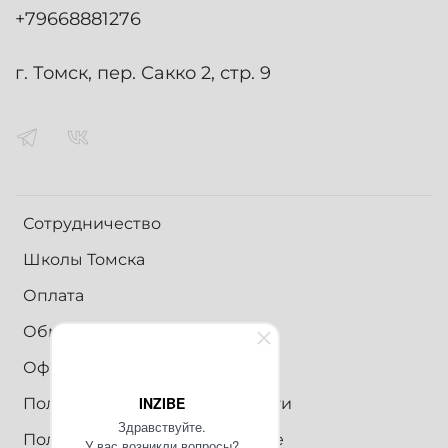
+79668881276
г. Томск, пер. Сакко 2, стр. 9
Сотрудничество
Школы Томска
Оплата
Обмен и возврат
Оферта
INZIBE
Политика конфиденциальности
Здравствуйте.
Пользовательское соглашение
У вас возникли вопросы?