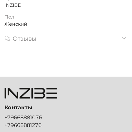
INZIBE
Пол
Женский
Отзывы
Контакты
+79668881076
+79668881276