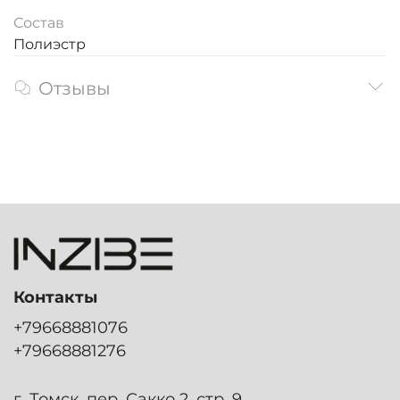
Состав
Полиэстр
Отзывы
Контакты
+79668881076
+79668881276
г. Томск, пер. Сакко 2, стр. 9