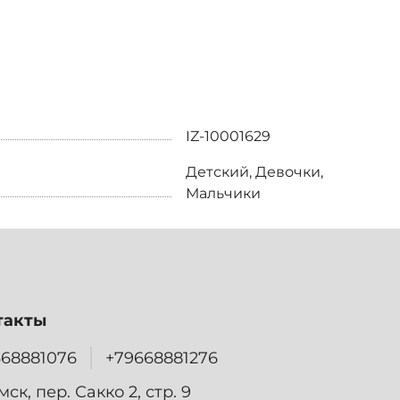
IZ-10001629
Детский, Девочки,
Мальчики
такты
668881076
+79668881276
омск, пер. Сакко 2, стр. 9