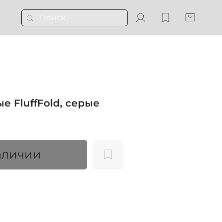
 FluffFold, серые
аличии