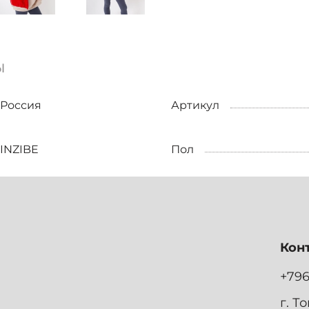
ы
Россия
Артикул
INZIBE
Пол
Кон
+79
г. Т