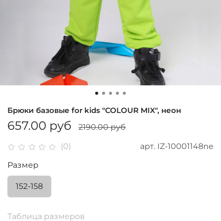
Брюки базовые for kids "COLOUR MIX", неон
657.00 руб
2190.00 руб
арт.
IZ-10001148ne
(0)
Размер
152-158
Таблица размеров