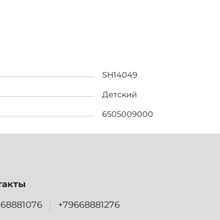
SH14049
Детский
6505009000
такты
668881076
+79668881276