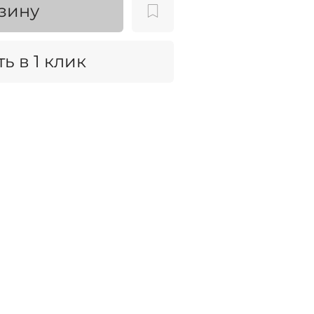
зину
ь в 1 клик