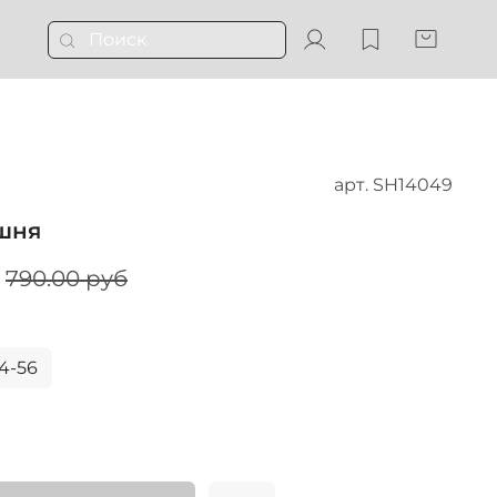
арт.
SH14049
ишня
790.00 руб
4-56