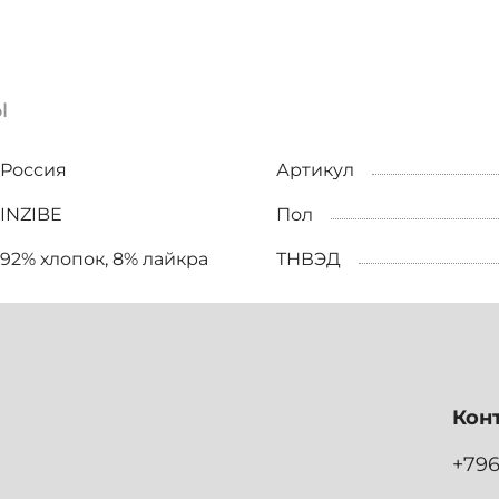
ы
Россия
Артикул
INZIBE
Пол
92% хлопок, 8% лайкра
ТНВЭД
Кон
+79