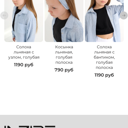
Солоха
Косынка
Солоха
льняная с
льняная,
льняная с
узлом, голубая
голубая
бантиком,
полоска
голубая
1190 руб
1
полоска
790 руб
1190 руб