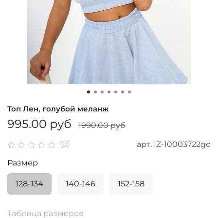
Топ Лен, голубой меланж
995.00 руб
1990.00 руб
арт.
IZ-10003722go
(0)
Размер
128-134
140-146
152-158
Таблица размеров