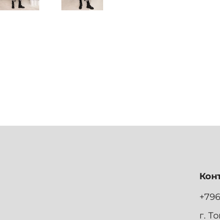
Кон
+79
г. Т