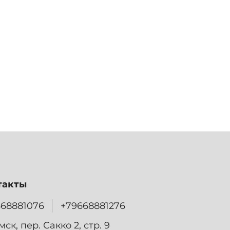
такты
668881076
+79668881276
омск, пер. Сакко 2, стр. 9