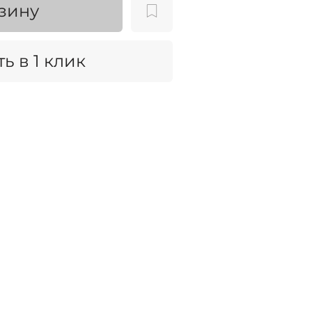
зину
ь в 1 клик