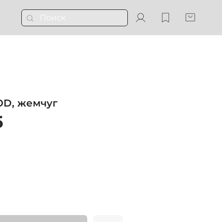
D, жемчуг
б