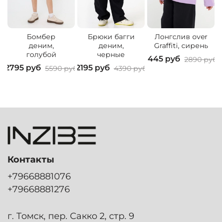
Бомбер
Брюки багги
Лонгслив over
деним,
деним,
Graffiti, сирень
голубой
черные
1445 руб
1
2890 руб
2795 руб
2195 руб
5590 руб
4390 руб
Контакты
+79668881076
+79668881276
г. Томск, пер. Сакко 2, стр. 9