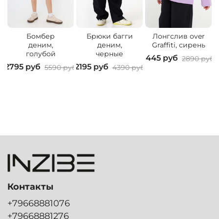
Бомбер
Брюки багги
Лонгслив over
деним,
деним,
Graffiti, сирень
голубой
черные
1445 руб
2890 руб
2795 руб
2195 руб
2
5590 руб
4390 руб
Контакты
+79668881076
+79668881276