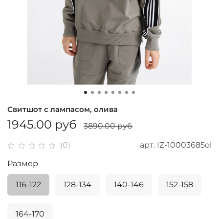
Свитшот с лампасом, олива
1945.00 руб
3890.00 руб
арт.
IZ-10003685ol
(0)
Размер
116-122
128-134
140-146
152-158
164-170