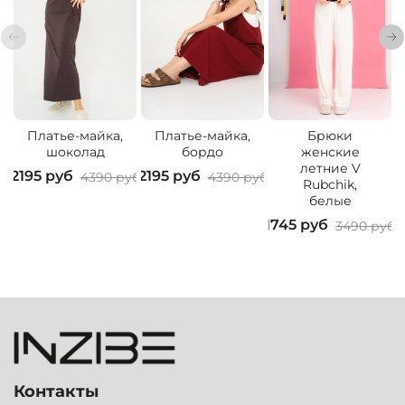
Платье-майка,
Платье-майка,
Брюки
шоколад
бордо
женские
летние V
2195 руб
2195 руб
4390 руб
4390 руб
Rubchik,
3
белые
1745 руб
3490 руб
Контакты