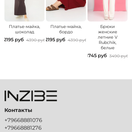
Платье-майка,
Платье-майка,
Брюки
шоколад
бордо
женские
летние V
2195 руб
2195 руб
4390 руб
4390 руб
Rubchik,
3
белые
1745 руб
3490 руб
Контакты
+79668881076
+79668881276