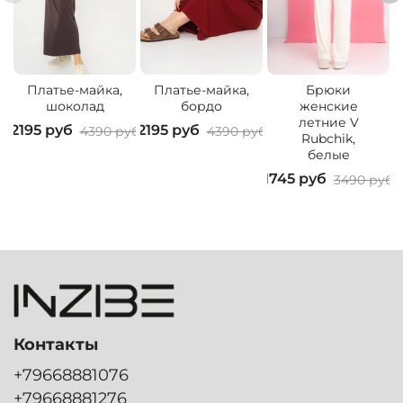
Платье-майка,
Платье-майка,
Брюки
шоколад
бордо
женские
летние V
2195 руб
2195 руб
4390 руб
4390 руб
Rubchik,
3
белые
1745 руб
3490 руб
Контакты
+79668881076
+79668881276